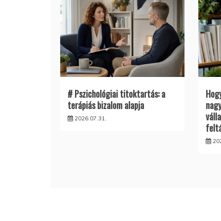
# Pszichológiai titoktartás: a
Hogy
terápiás bizalom alapja
nagy
váll
2026.07.31.
felt
20