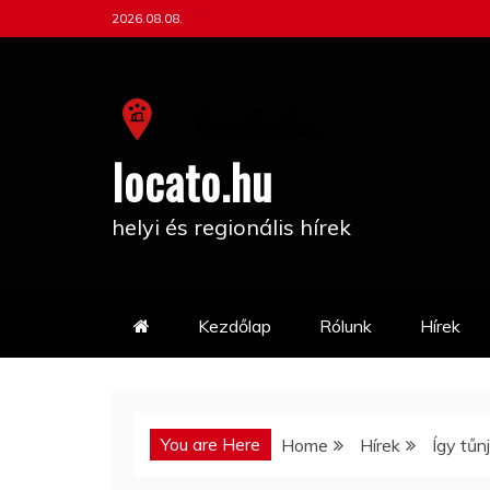
Skip
2026.08.08.
to
content
locato.hu
helyi és regionális hírek
Kezdőlap
Rólunk
Hírek
You are Here
Home
Hírek
Így tűn