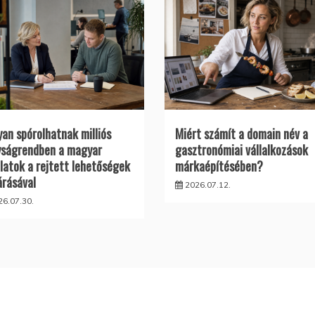
an spórolhatnak milliós
Miért számít a domain név a
ságrendben a magyar
gasztronómiai vállalkozások
alatok a rejtett lehetőségek
márkaépítésében?
árásával
2026.07.12.
26.07.30.