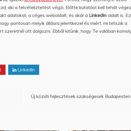
 aki a felvételiztetést végzi. Előtte kutatást kell tehát végezn
kt adatokat, a céges weboldalt, és akár a
LinkedIn
oldalt is. E
 hogy pontosan melyik állásra jelentkezel és miért, mi tetszik a
ért szeretnél ott dolgozni. Ebből kitűnik, hogy Te valóban komol
t
Linkedin
Új közúti fejlesztések szükségesek Budapesten