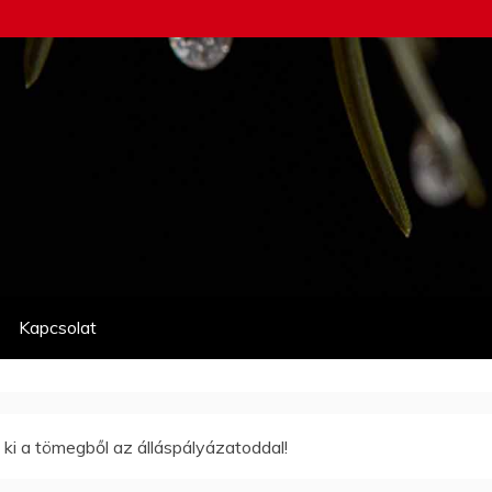
Kapcsolat
j ki a tömegből az álláspályázatoddal!