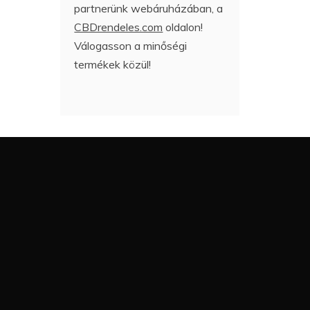
partnerünk webáruházában, a
CBDrendeles.com
oldalon!
Válogasson a minőségi
termékek közül!