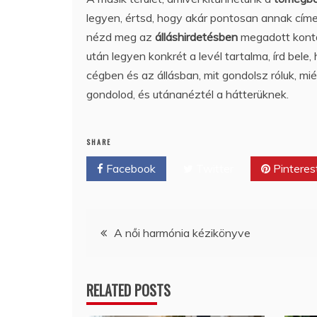
legyen, értsd, hogy akár pontosan annak címezd,
nézd meg az
álláshirdetésben
megadott konta
után legyen konkrét a levél tartalma, írd bele,
cégben és az állásban, mit gondolsz róluk, mi
gondolod, és utánanéztél a hátterüknek.
SHARE
Facebook
Twitter
Pinteres
Bejegyzés
A női harmónia kézikönyve
navigáció
RELATED POSTS