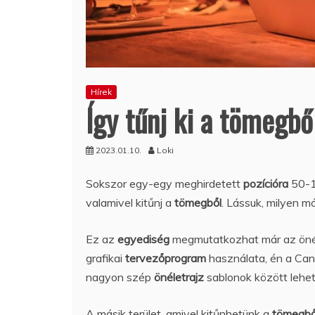
Hírek
Így tűnj ki a tömegbő
2023.01.10.
Loki
Sokszor egy-egy meghirdetett
pozícióra
50-1
valamivel kitűnj a
tömegből
. Lássuk, milyen m
Ez az
egyediség
megmutatkozhat már az önéle
grafikai
tervezőprogram
használata, én a Can
nagyon szép
önéletrajz
sablonok között lehet
A másik terület, amivel kitűnhetünk a
tömegb