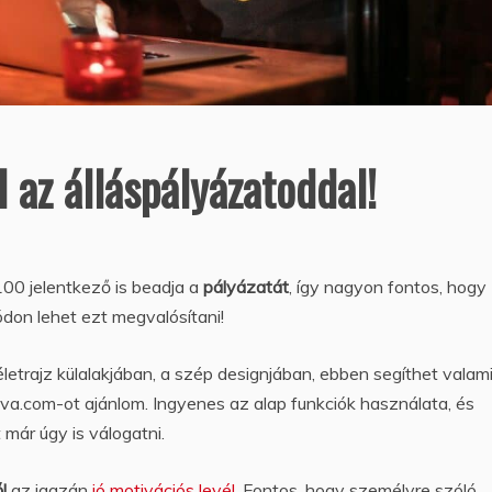
l az álláspályázatoddal!
00 jelentkező is beadja a
pályázatát
, így nagyon fontos, hogy
ódon lehet ezt megvalósítani!
trajz külalakjában, a szép designjában, ebben segíthet valam
va.com-ot ajánlom. Ingyenes az alap funkciók használata, és
 már úgy is válogatni.
ől
az igazán
jó motivációs levél
. Fontos, hogy személyre szóló