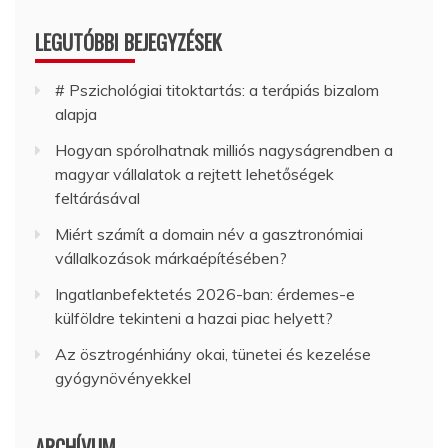
LEGUTÓBBI BEJEGYZÉSEK
# Pszichológiai titoktartás: a terápiás bizalom
alapja
Hogyan spórolhatnak milliós nagyságrendben a
magyar vállalatok a rejtett lehetőségek
feltárásával
Miért számít a domain név a gasztronómiai
vállalkozások márkaépítésében?
Ingatlanbefektetés 2026-ban: érdemes-e
külföldre tekinteni a hazai piac helyett?
Az ösztrogénhiány okai, tünetei és kezelése
gyógynövényekkel
ARCHÍVUM