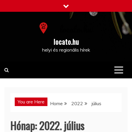
Skip
to
content
locato.hu
helyi és regionális hírek
You are Here
Home
2022
július
Hónap:
2022. július