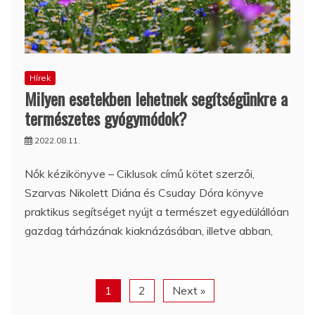
Hírek
Milyen esetekben lehetnek segítségünkre a
természetes gyógymódok?
2022.08.11.
Nők kézikönyve – Ciklusok című kötet szerzői,
Szarvas Nikolett Diána és Csuday Dóra könyve
praktikus segítséget nyújt a természet egyedülállóan
gazdag tárházának kiaknázásában, illetve abban,
1
2
Next »