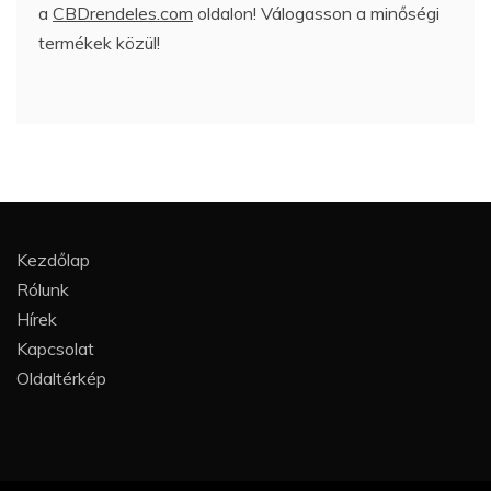
a
CBDrendeles.com
oldalon! Válogasson a minőségi
termékek közül!
Kezdőlap
Rólunk
Hírek
Kapcsolat
Oldaltérkép