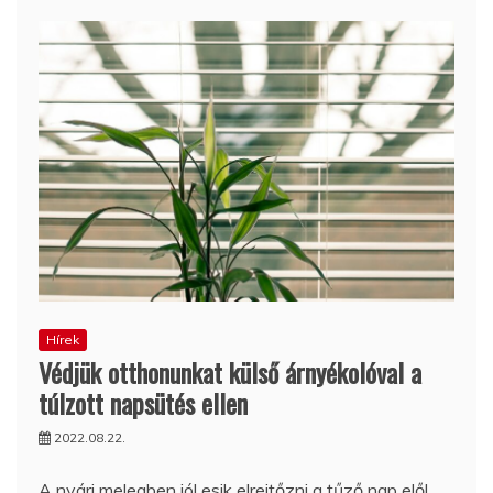
Hírek
Védjük otthonunkat külső árnyékolóval a
túlzott napsütés ellen
2022.08.22.
A nyári melegben jól esik elrejtőzni a tűző nap elől.