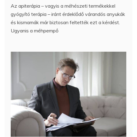
Az apiterápia – vagyis a méhészeti termékekkel
gyógyító terápia – iránt érdeklődő várandós anyukák
és kismamák már biztosan feltették ezt a kérdést.
Ugyanis a méhpempő