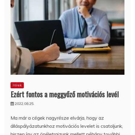
Hírek
Ezért fontos a meggyőző motivációs levél
2022.08.25.
Ma már a cégek nagyrésze elvárja, hogy az
álláspályázatunkhoz motivációs levelet is csatoljunk,
hiszen így az önéletrajzunk mellett néhány további