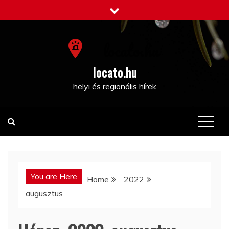
Skip
to
content
locato.hu
helyi és regionális hírek
You are Here
Home
2022
augusztus