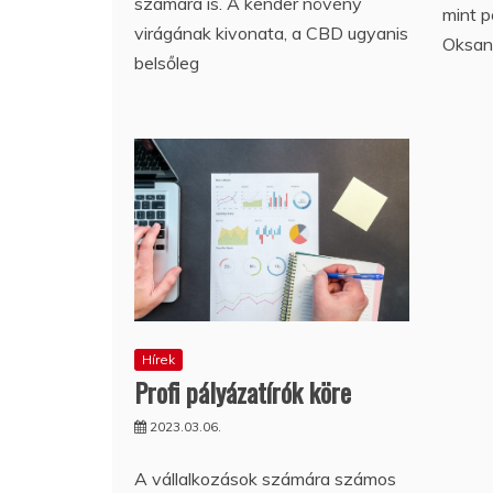
számára is. A kender növény
mint p
virágának kivonata, a CBD ugyanis
Oksane
belsőleg
Hírek
Profi pályázatírók köre
2023.03.06.
A vállalkozások számára számos