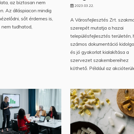
lata, az biztosan nem
2023.03.22.
en. Az álláspiacon mindig
nézelődni, sőt érdemes is,
A Városfejlesztés Zrt. szakma
n nem tudhatod,
szerepét mutatja a hazai
településfejlesztés területén,
számos dokumentáció kidolg
és jó gyakorlat kialakítása a
szervezet szakembereihez
köthető. Például az akcióterül