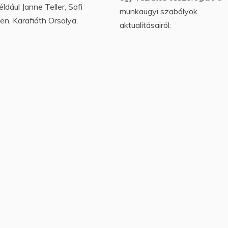
éldául Janne Teller, Sofi
munkaügyi szabályok
n, Karafiáth Orsolya,
aktualitásairól: