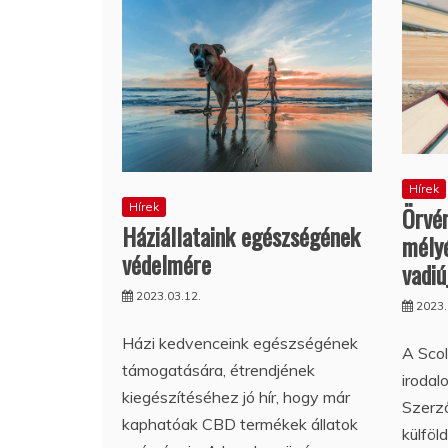
Hírek
Hírek
Örvén
Háziállataink egészségének
mély
védelmére
vadiú
2023.03.12.
2023.
Házi kedvenceink egészségének
A Scol
támogatására, étrendjének
irodal
kiegészítéséhez jó hír, hogy már
Szerző
kaphatóak CBD termékek állatok
külföl