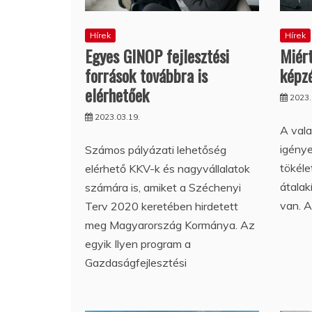
Hírek
Hírek
Egyes GINOP fejlesztési
Miért
források továbbra is
képz
elérhetőek
2023.
2023.03.19.
A vala
igény
Számos pályázati lehetőség
tökéle
elérhető KKV-k és nagyvállalatok
átalak
számára is, amiket a Széchenyi
van. A
Terv 2020 keretében hirdetett
meg Magyarország Kormánya. Az
egyik Ilyen program a
Gazdaságfejlesztési