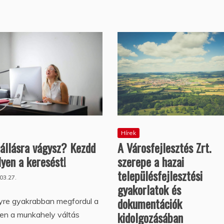
Hírek
állásra vágysz? Kezdd
A Városfejlesztés Zrt.
lyen a keresést!
szerepe a hazai
településfejlesztési
03.27.
gyakorlatok és
dokumentációk
yre gyakrabban megfordul a
kidolgozásában
en a munkahely váltás