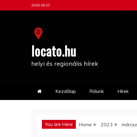
Skip
2026.08.07.
to
content
locato.hu
helyi és regionális hírek
Kezdőlap
Rólunk
Hírek
You are Here
Home
2023
márciu