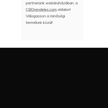
partnerünk webáruházában, a
CBDrendeles.com
oldalon!
Válogasson a minőségi
termékek közül!