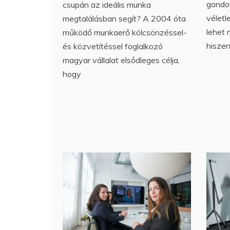
gondo
csupán az ideális munka
véletl
megtalálásban segít? A 2004 óta
lehet 
működő munkaerő kölcsönzéssel-
hisze
és közvetítéssel foglalkozó
magyar vállalat elsődleges célja,
hogy