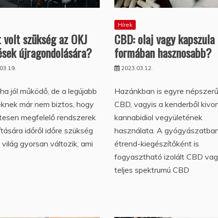
Hírek
CBD: olaj vagy kapszula
 volt szükség az OKJ
formában hasznosabb?
ések újragondolására?
2023.03.12.
03.19.
Hazánkban is egyre népszer
ha jól működő, de a legújabb
CBD, vagyis a kenderből kivo
eknek már nem biztos, hogy
kannabidiol vegyületének
tesen megfelelő rendszerek
használata. A gyógyászatba
ítására időről időre szükség
étrend-kiegészítőként is
 világ gyorsan változik, ami
fogyasztható izolált CBD va
teljes spektrumú CBD