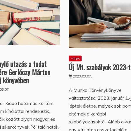
Hírek
ylő utazás a tudat
Új Mt. szabályok 2023-t
ére Gerlóczy Márton
2023.03.07.
j könyvében
A Munka Törvénykönyve
03.07.
változtatásai 2023. január 1.-
ar Kiadó hatalmas kortárs
léptek életbe, melyek sok po
om kínálattal rendelkezik.
eltérnek a korábbi
ik között olyan magyar és
szabályozásoktól. Alább olva
di sikerkönyvek írói találhatók,
egy vázlatos összefoglaló a