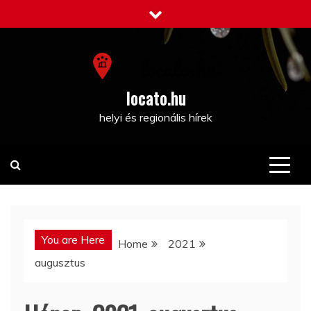
Skip
to
content
locato.hu
helyi és regionális hírek
You are Here
Home
2021
augusztus