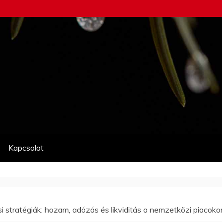
Kapcsolat
si stratégiák: hozam, adózás és likviditás a nemzetközi piacoko