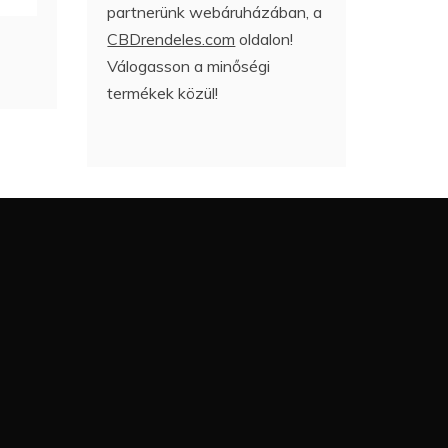
partnerünk webáruházában, a
CBDrendeles.com
oldalon!
Válogasson a minőségi
termékek közül!