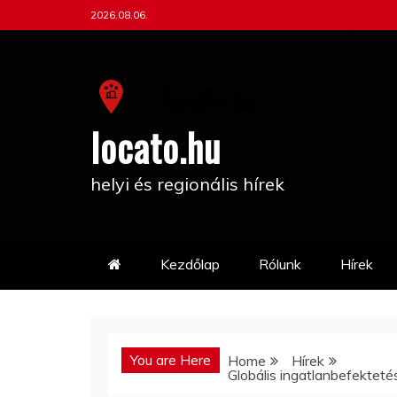
Skip
2026.08.06.
to
content
locato.hu
helyi és regionális hírek
Kezdőlap
Rólunk
Hírek
You are Here
Home
Hírek
Globális ingatlanbefekteté