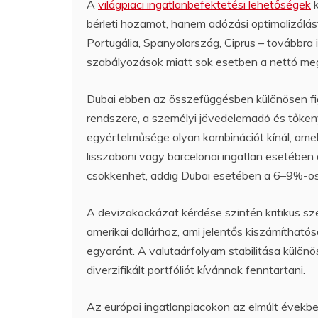
A
világpiaci ingatlanbefektetési lehetőségek
k
bérleti hozamot, hanem adózási optimalizálást 
Portugália, Spanyolország, Ciprus – továbbra
szabályozások miatt sok esetben a nettó meg
Dubai ebben az összefüggésben különösen fig
rendszere, a személyi jövedelemadó és tőkeny
egyértelműsége olyan kombinációt kínál, ame
lisszaboni vagy barcelonai ingatlan esetében
csökkenhet, addig Dubai esetében a 6–9%-os
A devizakockázat kérdése szintén kritikus sz
amerikai dollárhoz, ami jelentős kiszámítható
egyaránt. A valutaárfolyam stabilitása külön
diverzifikált portfóliót kívánnak fenntartani.
Az európai ingatlanpiacokon az elmúlt évekbe