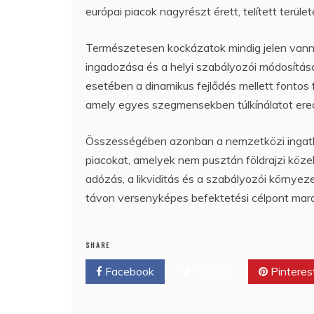
európai piacok nagyrészt érett, telített terül
Természetesen kockázatok mindig jelen vanna
ingadozása és a helyi szabályozói módosításo
esetében a dinamikus fejlődés mellett fontos f
amely egyes szegmensekben túlkínálatot er
Összességében azonban a nemzetközi ingatla
piacokat, amelyek nem pusztán földrajzi köze
adózás, a likviditás és a szabályozói környe
távon versenyképes befektetési célpont mar
SHARE
Facebook
Twitter
Pinteres