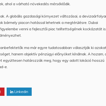
etek, ahol a várható növekedés mérséklődik.
k. A globális gazdasági környezet változásai, a devizaárfoly
k bármely piacon hatással lehetnek a megtérülésre. Dubai
igyelembe venni a fejlesztői piac telítettségének kockázatát is
edményezhet.
nbefektetők ma már egyre tudatosabban választják ki azokat
lséget, hanem objektív pénzügyi előnyöket kínálnak. A hozam, 
zet együttesen határozzák meg, hogy egy adott lokáció hosszú
ad-e.
t
Linkedin