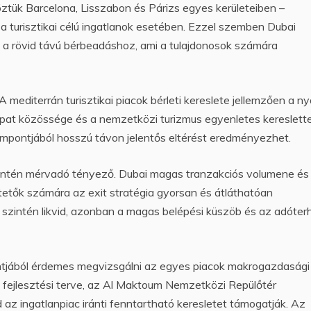
tük Barcelona, Lisszabon és Párizs egyes kerületeiben –
 a turisztikai célú ingatlanok esetében. Ezzel szemben Dubai
t a rövid távú bérbeadáshoz, ami a tulajdonosok számára
mediterrán turisztikai piacok bérleti kereslete jellemzően a ny
xpat közössége és a nemzetközi turizmus egyenletes kereslettel
mpontjából hosszú távon jelentős eltérést eredményezhet.
l szintén mérvadó tényező. Dubai magas tranzakciós volumene és
ktetők számára az exit stratégia gyorsan és átláthatóan
n szintén likvid, azonban a magas belépési küszöb és az adóter
tjából érdemes megvizsgálni az egyes piacok makrogazdasági
040 fejlesztési terve, az Al Maktoum Nemzetközi Repülőtér
az ingatlanpiac iránti fenntartható keresletet támogatják. Az