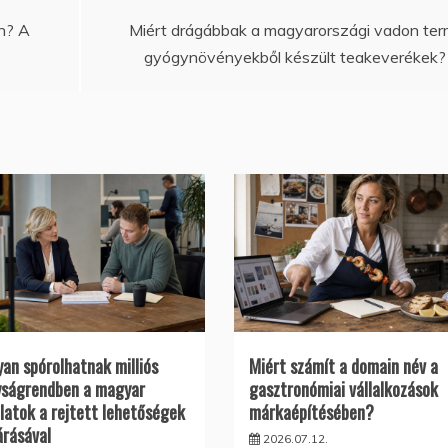
an? A
Miért drágábbak a magyarországi vadon te
gyógynövényekből készült teakeverékek?
an spórolhatnak milliós
Miért számít a domain név a
ságrendben a magyar
gasztronómiai vállalkozások
alatok a rejtett lehetőségek
márkaépítésében?
árásával
2026.07.12.