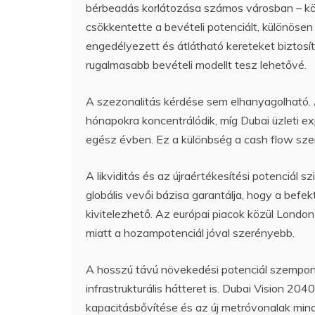
bérbeadás korlátozása számos városban – köz
csökkentette a bevételi potenciált, különösen
engedélyezett és átlátható kereteket biztosí
rugalmasabb bevételi modellt tesz lehetővé.
A szezonalitás kérdése sem elhanyagolható. A 
hónapokra koncentrálódik, míg Dubai üzleti e
egész évben. Ez a különbség a cash flow sze
A likviditás és az újraértékesítési potenciá
globális vevői bázisa garantálja, hogy a befe
kivitelezhető. Az európai piacok közül Londo
miatt a hozampotenciál jóval szerényebb.
A hosszú távú növekedési potenciál szempon
infrastrukturális hátteret is. Dubai Vision 2
kapacitásbővítése és az új metróvonalak mind 