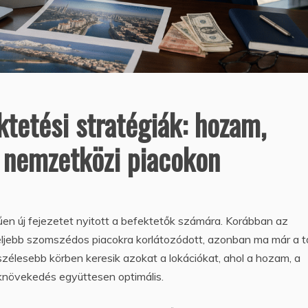
ktetési stratégiák: hozam,
a nemzetközi piacokon
űen új fejezetet nyitott a befektetők számára. Korábban az
feljebb szomszédos piacokra korlátozódott, azonban ma már a 
zélesebb körben keresik azokat a lokációkat, ahol a hozam, a
éknövekedés együttesen optimális.