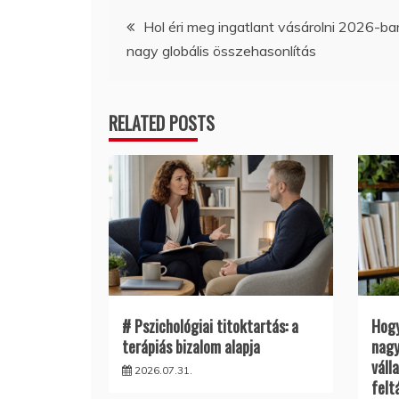
Bejegyzés
Hol éri meg ingatlant vásárolni 2026-b
nagy globális összehasonlítás
navigáció
RELATED POSTS
# Pszichológiai titoktartás: a
Hogy
terápiás bizalom alapja
nagy
váll
2026.07.31.
felt