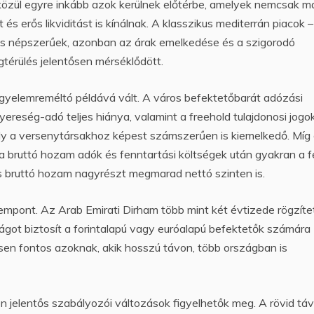
özül egyre inkább azok kerülnek előtérbe, amelyek nemcsak 
és erős likviditást is kínálnak. A klasszikus mediterrán piacok –
 is népszerűek, azonban az árak emelkedése és a szigorodó
térülés jelentősen mérséklődött.
yelemreméltó példává vált. A város befektetőbarát adózási
ereség-adó teljes hiánya, valamint a freehold tulajdonosi jogo
ly a versenytársakhoz képest számszerűen is kiemelkedő. Míg
 a bruttó hozam adók és fenntartási költségek után gyakran a f
 bruttó hozam nagyrészt megmarad nettó szinten is.
empont. Az Arab Emirati Dirham több mint két évtizede rögzíte
ságot biztosít a forintalapú vagy euróalapú befektetők számára
ösen fontos azoknak, akik hosszú távon, több országban is
n jelentős szabályozói változások figyelhetők meg. A rövid tá