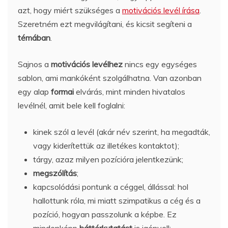
azt, hogy miért szükséges a
motivációs levél írása
.
Szeretném ezt megvilágítani, és kicsit segíteni a
témában
.
Sajnos a
motivációs levélhez
nincs egy egységes
sablon, ami mankóként szolgálhatna. Van azonban
egy alap
formai
elvárás, mint minden hivatalos
levélnél, amit bele kell foglalni:
kinek szól a levél (akár név szerint, ha megadták,
vagy kiderítettük az illetékes kontaktot);
tárgy, azaz milyen pozícióra jelentkezünk;
megszólítás
;
kapcsolódási pontunk a céggel, állással: hol
hallottunk róla, mi miatt szimpatikus a cég és a
pozíció, hogyan passzolunk a képbe. Ez
mindenképp
háttérkutatást
is igényel!;