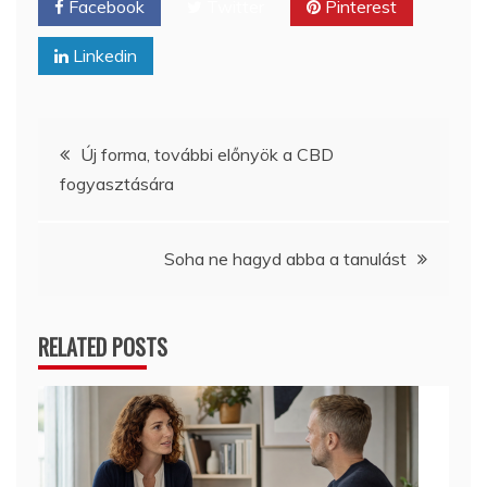
Facebook
Twitter
Pinterest
Linkedin
Bejegyzés
Új forma, további előnyök a CBD
fogyasztására
navigáció
Soha ne hagyd abba a tanulást
RELATED POSTS