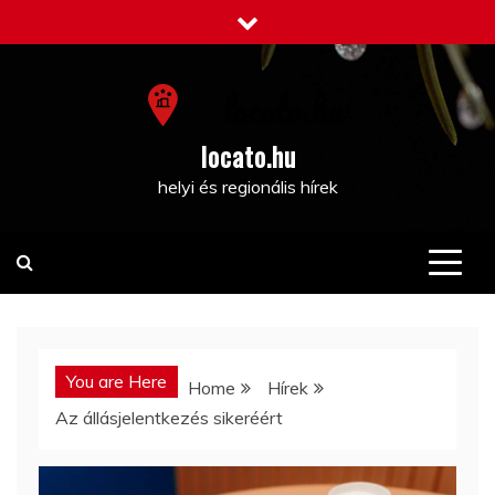
Skip
to
content
locato.hu
helyi és regionális hírek
You are Here
Home
Hírek
Az állásjelentkezés sikeréért