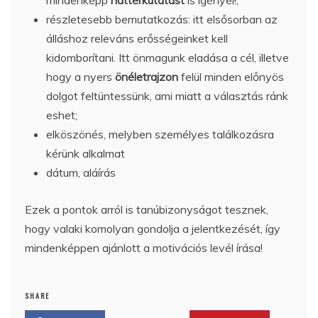
részletesebb bemutatkozás: itt elsősorban az
álláshoz releváns erősségeinket kell
kidomborítani. Itt önmagunk eladása a cél, illetve
hogy a nyers
önéletrajzon
felül minden előnyös
dolgot feltüntessünk, ami miatt a választás ránk
eshet;
elköszönés, melyben személyes találkozásra
kérünk alkalmat
dátum, aláírás
Ezek a pontok arról is tanúbizonyságot tesznek,
hogy valaki komolyan gondolja a jelentkezését, így
mindenképpen ajánlott a motivációs levél írása!
SHARE