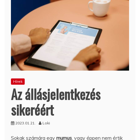
Hírek
Az állásjelentkezés
sikeréért
2023.01.21.
Loki
Sokak számára egy
mumus
, vagy éppen nem értik