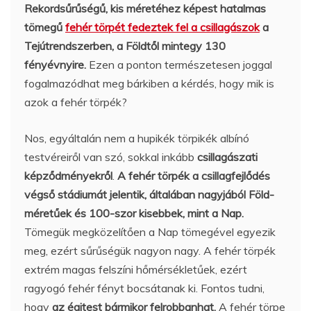
Rekordsűrűségű, kis méretéhez képest hatalmas
tömegű
fehér törpét fedeztek fel a csillagászok
a
Tejútrendszerben, a Földtől mintegy 130
fényévnyire.
Ezen a ponton természetesen joggal
fogalmazódhat meg bárkiben a kérdés, hogy mik is
azok a fehér törpék?
Nos, egyáltalán nem a hupikék törpikék albínó
testvéreiről van szó, sokkal inkább
csillagászati
képződményekről
.
A fehér törpék a csillagfejlődés
végső stádiumát jelentik, általában nagyjából Föld-
méretűek és 100-szor kisebbek, mint a Nap.
Tömegük megközelítően a Nap tömegével egyezik
meg, ezért sűrűségük nagyon nagy. A fehér törpék
extrém magas felszíni hőmérsékletűek, ezért
ragyogó fehér fényt bocsátanak ki. Fontos tudni,
hogy
az égitest bármikor felrobbanhat.
A fehér törpe