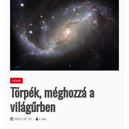
Hírek
Törpék, méghozzá a
világűrben
2021.07.21.
Loki