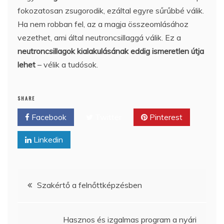
fokozatosan zsugorodik, ezáltal egyre sűrűbbé válik.
Ha nem robban fel, az a magja összeomlásához
vezethet, ami által neutroncsillaggá válik. Ez a
neutroncsillagok kialakulásának eddig ismeretlen útja
lehet
– vélik a tudósok.
SHARE
Facebook
Twitter
Pinterest
Linkedin
Bejegyzés
Szakértő a felnőttképzésben
navigáció
Hasznos és izgalmas program a nyári