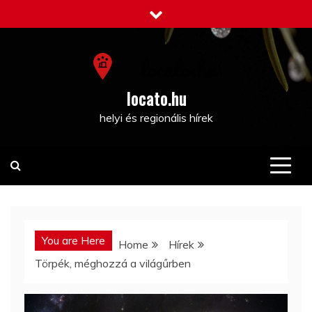
Skip
to
content
locato.hu
helyi és regionális hírek
You are Here
Home
Hírek
Törpék, méghozzá a világűrben