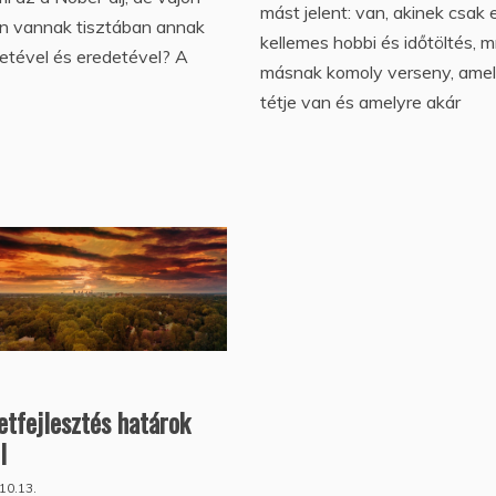
mást jelent: van, akinek csak 
n vannak tisztában annak
kellemes hobbi és időtöltés, m
etével és eredetével? A
másnak komoly verseny, ame
tétje van és amelyre akár
etfejlesztés határok
l
10.13.