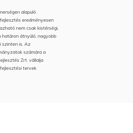
nerségen alapuló
tfejlesztés eredményesen
azható nem csak kistérségi,
 határon átnyúló, nagyobb
i szinten is. Az
mányzatok számára a
ejlesztés Zrt. vállalja
tfejlesztési tervek