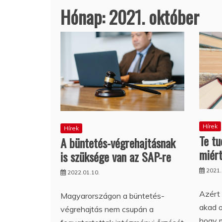
Hónap:
2021. október
Hírek
Hírek
Te tu
A büntetés-végrehajtásnak
miért
is szüksége van az SAP-re
2021.
2022.01.10.
Azért
Magyarországon a büntetés-
akad o
végrehajtás nem csupán a
hogy m