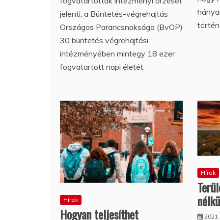
fogvatartottak intézményi őrzését
hánya
jelenti, a Büntetés-végrehajtás
történ
Országos Parancsnoksága (BvOP)
30 büntetés végrehajtási
intézményében mintegy 18 ezer
fogvatartott napi életét
Hírek
Terül
nélkü
Hírek
Hogyan teljesíthet
2021.