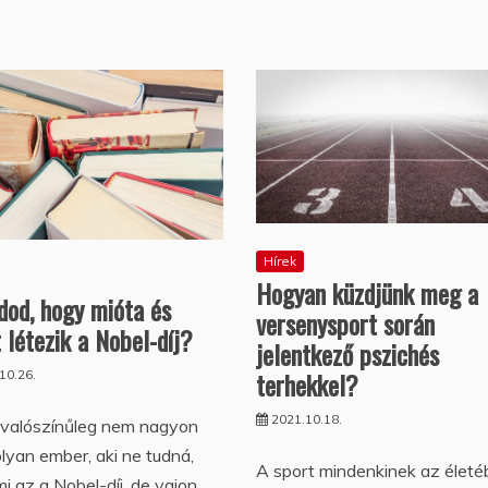
Hírek
Hogyan küzdjünk meg a
dod, hogy mióta és
versenysport során
 létezik a Nobel-díj?
jelentkező pszichés
terhekkel?
10.26.
2021.10.18.
 valószínűleg nem nagyon
lyan ember, aki ne tudná,
A sport mindenkinek az élet
i az a Nobel-díj, de vajon