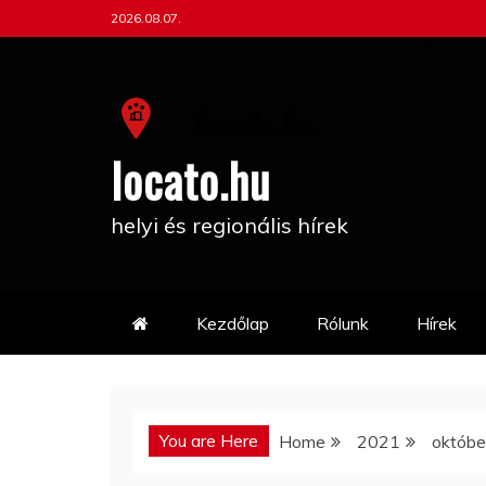
Skip
2026.08.07.
to
content
locato.hu
helyi és regionális hírek
Kezdőlap
Rólunk
Hírek
You are Here
Home
2021
októbe