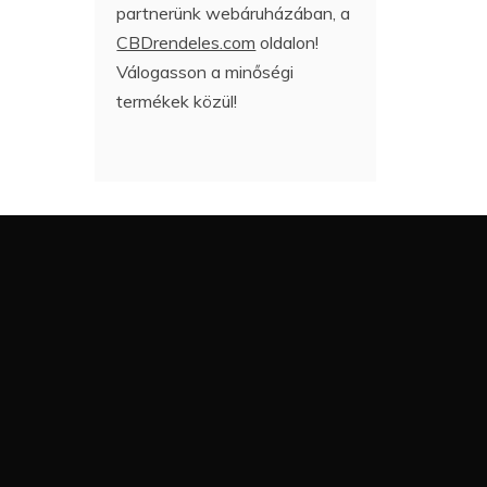
partnerünk webáruházában, a
CBDrendeles.com
oldalon!
Válogasson a minőségi
termékek közül!