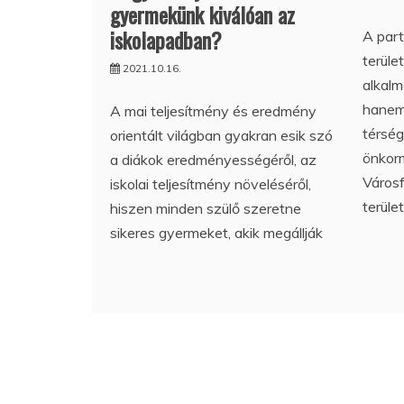
gyermekünk kiválóan az
iskolapadban?
A part
terüle
2021.10.16.
alkalm
hanem
A mai teljesítmény és eredmény
térség
orientált világban gyakran esik szó
önkor
a diákok eredményességéről, az
Városf
iskolai teljesítmény növeléséről,
terüle
hiszen minden szülő szeretne
sikeres gyermeket, akik megállják