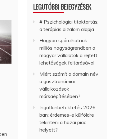
LEGUTÓBBI BEJEGYZÉSEK
# Pszichológiai titoktartás:
a terápiás bizalom alapja
Hogyan spórolhatnak
milliós nagyságrendben a
magyar vállalatok a rejtett
lehetőségek feltárásával
Miért számít a domain név
a gasztronómiai
vállalkozások
márkaépítésében?
Ingatlanbefektetés 2026-
ban: érdemes-e külföldre
tekinteni a hazai piac
helyett?
ében