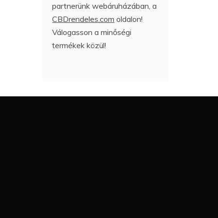
partnerünk webáruházában, a
CBDrendeles.com
oldalon!
Válogasson a minőségi
termékek közül!