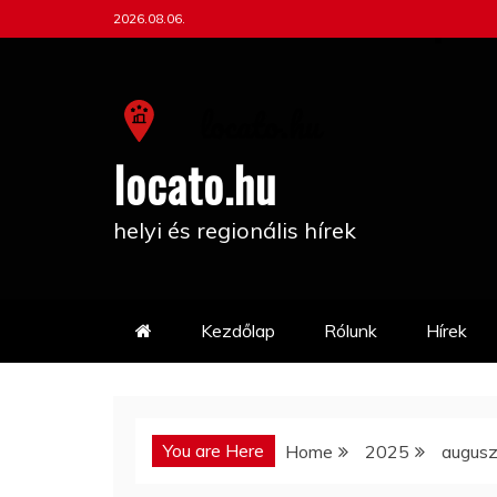
Skip
2026.08.06.
to
content
locato.hu
helyi és regionális hírek
Kezdőlap
Rólunk
Hírek
You are Here
Home
2025
augusz