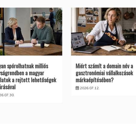
an spórolhatnak milliós
Miért számít a domain név a
ságrendben a magyar
gasztronómiai vállalkozások
alatok a rejtett lehetőségek
márkaépítésében?
árásával
2026.07.12.
26.07.30.