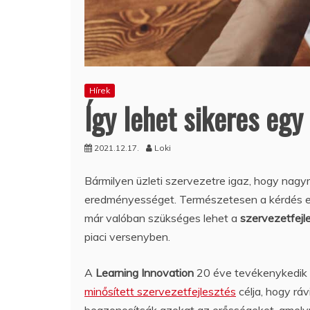
Hírek
Így lehet sikeres egy
2021.12.17.
Loki
Bármilyen üzleti szervezetre igaz, hogy nag
eredményességet. Természetesen a kérdés en
már valóban szükséges lehet a
szervezetfejl
piaci versenyben.
A
Learning Innovation
20 éve tevékenykedik a
minősített szervezetfejlesztés
célja, hogy ráv
beazonosítsák azokat az erősségeket, amelyre