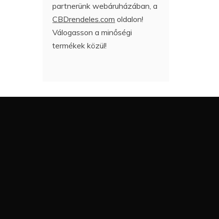
partnerünk webáruházában, a
CBDrendeles.com
oldalon!
Válogasson a minőségi
termékek közül!