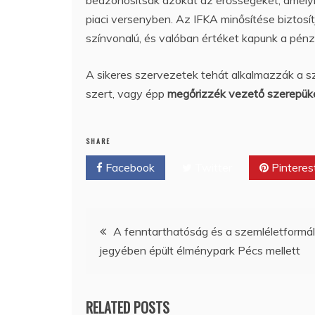
piaci versenyben. Az IFKA minősítése biztosítj
színvonalú, és valóban értéket kapunk a pénz
A sikeres szervezetek tehát alkalmazzák a sz
szert, vagy épp
megőrizzék vezető szerepük
SHARE
Facebook
Twitter
Pinteres
Bejegyzés
A fenntarthatóság és a szemléletformá
jegyében épült élménypark Pécs mellett
navigáció
RELATED POSTS