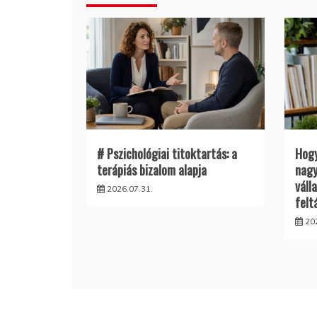
# Pszichológiai titoktartás: a
Hogy
terápiás bizalom alapja
nagy
váll
2026.07.31.
felt
20