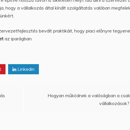
a, hogy a vállalkozás által kínált szolgáltatás valóban megfelel
ünkért.
ervezetfejlesztés bevált praktikáit, hogy piaci előnyre tegyen
et
az iparágban.
t
Linkedin
lás
Hogyan működnek a valóságban a csal
vállalkozások?