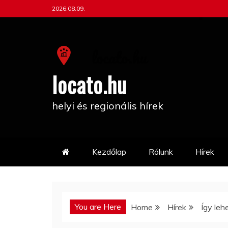
Skip
2026.08.09.
to
content
locato.hu
helyi és regionális hírek
Kezdőlap
Rólunk
Hírek
You are Here
Home
Hírek
Így leh