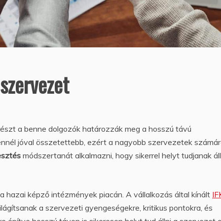
 szervezet
yrészt a benne dolgozók határozzák meg a hosszú távú
nél jóval összetettebb, ezért a nagyobb szervezetek számá
esztés
módszertanát alkalmazni, hogy sikerrel helyt tudjanak áll
 hazai képző intézmények piacán. A vállalkozás által kínált
IF
ilágítsanak a szervezeti gyengeségekre, kritikus pontokra, és
 építve hosszú távon is sikeresen helyt tud állni a szervezet 