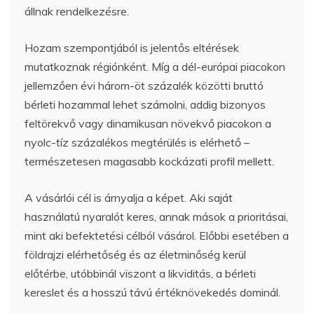
állnak rendelkezésre.
Hozam szempontjából is jelentős eltérések
mutatkoznak régiónként. Míg a dél-európai piacokon
jellemzően évi három-öt százalék közötti bruttó
bérleti hozammal lehet számolni, addig bizonyos
feltörekvő vagy dinamikusan növekvő piacokon a
nyolc-tíz százalékos megtérülés is elérhető –
természetesen magasabb kockázati profil mellett.
A vásárlói cél is árnyalja a képet. Aki saját
használatú nyaralót keres, annak mások a prioritásai,
mint aki befektetési célból vásárol. Előbbi esetében a
földrajzi elérhetőség és az életminőség kerül
előtérbe, utóbbinál viszont a likviditás, a bérleti
kereslet és a hosszú távú értéknövekedés dominál.