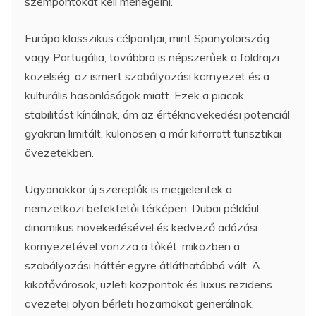
szempontokat kell mérlegelni.
Európa klasszikus célpontjai, mint Spanyolország
vagy Portugália, továbbra is népszerűek a földrajzi
közelség, az ismert szabályozási környezet és a
kulturális hasonlóságok miatt. Ezek a piacok
stabilitást kínálnak, ám az értéknövekedési potenciál
gyakran limitált, különösen a már kiforrott turisztikai
övezetekben.
Ugyanakkor új szereplők is megjelentek a
nemzetközi befektetői térképen. Dubai például
dinamikus növekedésével és kedvező adózási
környezetével vonzza a tőkét, miközben a
szabályozási háttér egyre átláthatóbbá vált. A
kikötővárosok, üzleti központok és luxus rezidens
övezetei olyan bérleti hozamokat generálnak,