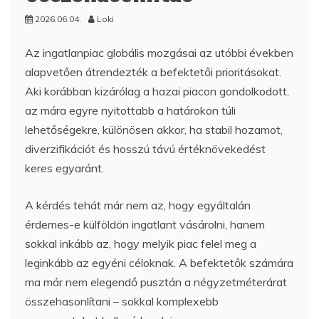
2026.06.04.
Loki
Az ingatlanpiac globális mozgásai az utóbbi években
alapvetően átrendezték a befektetői prioritásokat.
Aki korábban kizárólag a hazai piacon gondolkodott,
az mára egyre nyitottabb a határokon túli
lehetőségekre, különösen akkor, ha stabil hozamot,
diverzifikációt és hosszú távú értéknövekedést
keres egyaránt.
A kérdés tehát már nem az, hogy egyáltalán
érdemes-e külföldön ingatlant vásárolni, hanem
sokkal inkább az, hogy melyik piac felel meg a
leginkább az egyéni céloknak. A befektetők számára
ma már nem elegendő pusztán a négyzetméterárat
összehasonlítani – sokkal komplexebb