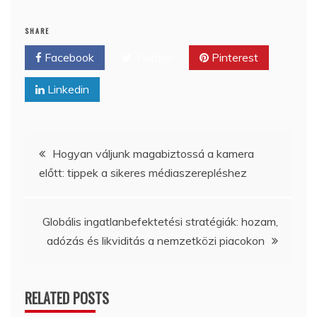
SHARE
Facebook
Twitter
Pinterest
Linkedin
Bejegyzés
Hogyan váljunk magabiztossá a kamera
előtt: tippek a sikeres médiaszerepléshez
navigáció
Globális ingatlanbefektetési stratégiák: hozam,
adózás és likviditás a nemzetközi piacokon
RELATED POSTS