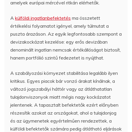
amelyek európai mércével ritkán elérhetők.
A
külföldi ingatlanbefektetés
ma összetett
értékelési folyamatot igényel, amely túlmutat a
puszta árazáson. Az egyik legfontosabb szempont a
devizakockázat kezelése: egy erős devizában
denominált ingatlan nemcsak értékállóságot biztosít,
hanem portfólió szintű fedezetet is nyújthat.
A szabályozási környezet stabilitása legalább ilyen
kritikus. Egyes piacok bár vonzó árakat kínálnak, a
változó jogszabályi háttér vagy az átláthatatlan
tulajdonviszonyok miatt mégis nagy kockázatot
jelentenek. A tapasztalt befektetők ezért előnyben
részesítik azokat az országokat, ahol a tulajdonjog
és az ügymenetek egyértelműen rendezettek, a
külföldi befektetők számára pedig átlátható eljárások