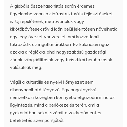
A globális összehasonlítás során érdemes
figyelembe venni az infrastrukturális fejlesztéseket
is. Új repülőterek, metróvonalak vagy
kikötőbővítések rövid időn belül jelentősen növelhetik
egy-egy övezet vonzerejét, ami közvetlenül
tükröződik az ingatlanárakban. Ez különösen igaz
azokra a régiókra, ahol nagyszabású gazdasági
zónák, világkiállítások vagy turisztikai beruházások
valósulnak meg.
Végül a kulturális és nyelvi környezet sem
elhanyagolható tényező. Egy angol nyelvű,
nemzetközi közegben könnyebb eligazodni mind az
ügyintézés, mind a bérlőkezelés terén, ami a
gyakorlatban sokat számít a zökkenőmentes
befektetés szempontjából.