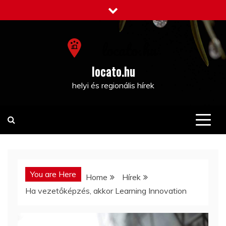
Skip
to
content
locato.hu
helyi és regionális hírek
You are Here
Home
Hírek
Ha vezetőképzés, akkor Learning Innovation