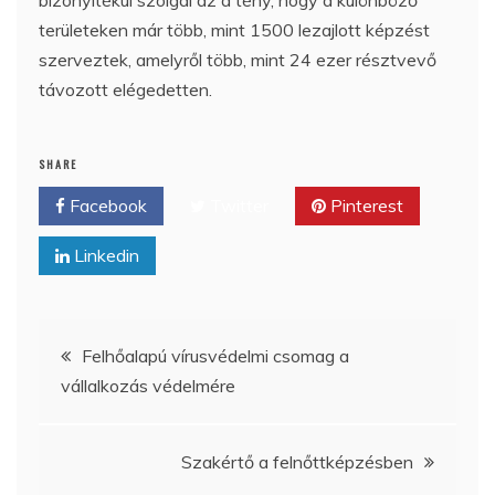
területeken már több, mint 1500 lezajlott képzést
szerveztek, amelyről több, mint 24 ezer résztvevő
távozott elégedetten.
SHARE
Facebook
Twitter
Pinterest
Linkedin
Bejegyzés
Felhőalapú vírusvédelmi csomag a
vállalkozás védelmére
navigáció
Szakértő a felnőttképzésben