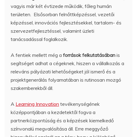
vagyis már két évtizede működik, főleg humán
területen. Elsősorban felnőttképzéssel, vezetői
képzéssel, innovációs fejlesztésekkel, tartalom- és
szervezetfejlesztéssel, valamint üzleti
tanácsadással foglalkozik.
A fentiek mellett még a
források felkutatásában
is
segítséget adhat a cégeknek, hiszen a vállalkozás a
releváns pályázati lehetőségeket jól ismerő és a
projektgenerálás folyamatában is rutinosan mozgó
szakemberekből áll.
A
Learning Innovation
tevékenységének
középpontjában a kezdetektől fogva a
partnerközpontúság és a képzések kiemelkedő
színvonalú megvalósítása áll. Erre meggyőző
bizonyítékul szolgál az a tény, hogy a különböző