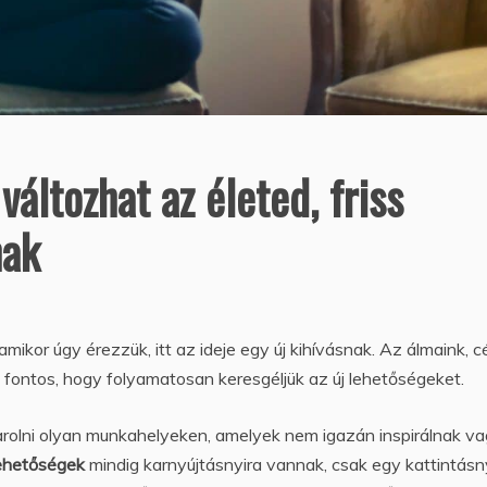
változhat az életed, friss
nak
amikor úgy érezzük, itt az ideje egy új kihívásnak. Az álmaink, c
és fontos, hogy folyamatosan keresgéljük az új lehetőségeket.
azarolni olyan munkahelyeken, amelyek nem igazán inspirálnak v
lehetőségek
mindig karnyújtásnyira vannak, csak egy kattintásny