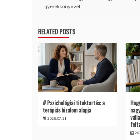
gyerekkönyvvel
navigáció
RELATED POSTS
# Pszichológiai titoktartás: a
Hogy
terápiás bizalom alapja
nagy
váll
2026.07.31.
felt
20