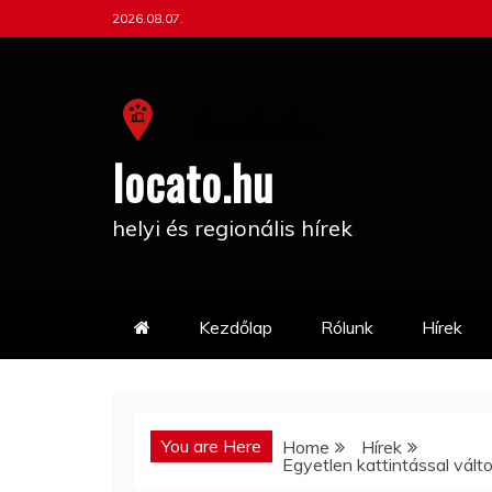
Skip
2026.08.07.
to
content
locato.hu
helyi és regionális hírek
Kezdőlap
Rólunk
Hírek
You are Here
Home
Hírek
Egyetlen kattintással vált