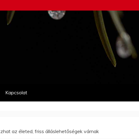
Kapcsolat
ozhat az életed, friss álláslehetőségek várnak