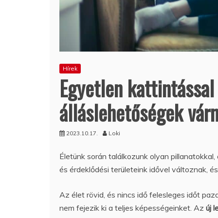
Hírek
Egyetlen kattintással 
álláslehetőségek vár
2023.10.17.
Loki
Életünk során találkozunk olyan pillanatokkal, 
és érdeklődési területeink idővel változnak, 
Az élet rövid, és nincs idő felesleges időt p
nem fejezik ki a teljes képességeinket. Az
új 