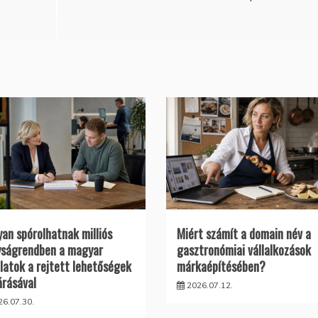
an spórolhatnak milliós
Miért számít a domain név a
ságrendben a magyar
gasztronómiai vállalkozások
alatok a rejtett lehetőségek
márkaépítésében?
árásával
2026.07.12.
26.07.30.