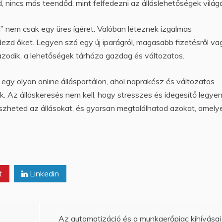
 nincs más teendőd, mint felfedezni az álláslehetőségek világá
d” nem csak egy üres ígéret. Valóban léteznek izgalmas
dezd őket. Legyen szó egy új iparágról, magasabb fizetésről va
azodik, a lehetőségek tárháza gazdag és változatos.
t egy olyan online állásportálon, ahol naprakész és változatos
. Az álláskeresés nem kell, hogy stresszes és idegesítő legyen
észheted az állásokat, és gyorsan megtalálhatod azokat, amely
t
Linkedin
Az automatizáció és a munkaerőpiac kihívásai