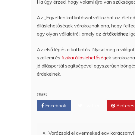
Ha úgy érzed, hogy valami újra van szükséged,
Az „Egyetlen kattintással változhat az élete
álláslehetőségek várakoznak arra, hogy felfe
egy olyan vállalatról, amely az
értékeidhez
ig
Az első lépés a kattintás. Nyisd meg a világo
szellemi és
fizikai álláslehetőség
ek sorakoznak
jó állásportál segítségével egyszerűen böng
érdekelnek.
SHARE
Facebook
Twitter
Pinteres
Bejegyzés
Varázsold el gyermeked egy karácsonyi