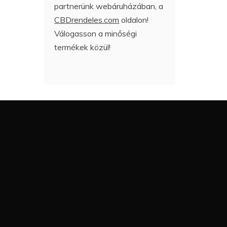
partnerünk webáruházában, a
CBDrendeles.com
oldalon!
Válogasson a minőségi
termékek közül!