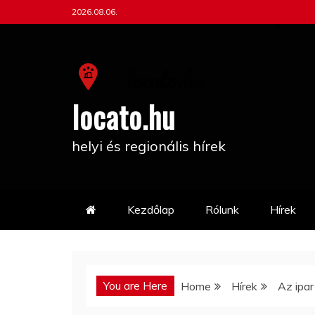
Skip
2026.08.06.
to
content
locato.hu
helyi és regionális hírek
Kezdőlap
Rólunk
Hírek
You are Here
Home
Hírek
Az ipa