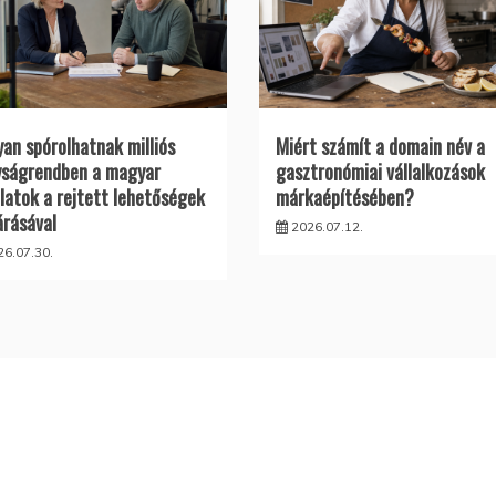
an spórolhatnak milliós
Miért számít a domain név a
ságrendben a magyar
gasztronómiai vállalkozások
alatok a rejtett lehetőségek
márkaépítésében?
árásával
2026.07.12.
26.07.30.