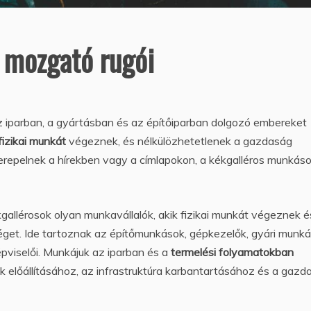
g mozgató rugói
z iparban, a gyártásban és az építőiparban dolgozó embereket
fizikai munkát
végeznek, és nélkülözhetetlenek a gazdaság
repelnek a hírekben vagy a címlapokon, a kékgalléros munkás
gallérosok olyan munkavállalók, akik fizikai munkát végeznek é
éget. Ide tartoznak az építőmunkások, gépkezelők, gyári munká
pviselői. Munkájuk az iparban és a
termelési folyamatokban
k előállításához, az infrastruktúra karbantartásához és a gazd