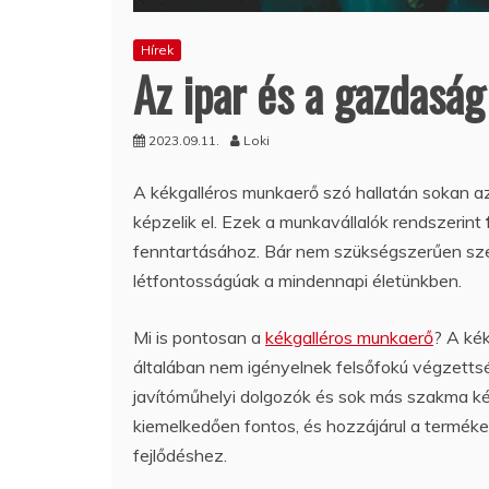
Hírek
Az ipar és a gazdasá
2023.09.11.
Loki
A kékgalléros munkaerő szó hallatán sokan a
képzelik el. Ezek a munkavállalók rendszerint
fenntartásához. Bár nem szükségszerűen sze
létfontosságúak a mindennapi életünkben.
Mi is pontosan a
kékgalléros munkaerő
? A kék
általában nem igényelnek felsőfokú végzetts
javítóműhelyi dolgozók és sok más szakma ké
kiemelkedően fontos, és hozzájárul a terméke
fejlődéshez.