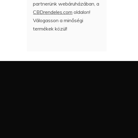
partnerünk webáruházában, a
CBDrendeles.com
oldalon!
Válogasson a minőségi
termékek közül!