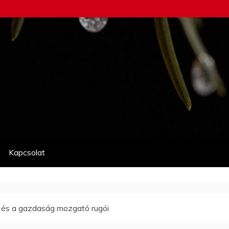
Kapcsolat
r és a gazdaság mozgató rugói