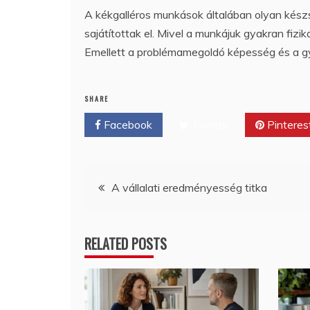
A kékgalléros munkások általában olyan kész
sajátítottak el. Mivel a munkájuk gyakran fizika
Emellett a problémamegoldó képesség és a gy
SHARE
Facebook
Twitter
Pinteres
Bejegyzés
A vállalati eredményesség titka
navigáció
RELATED POSTS