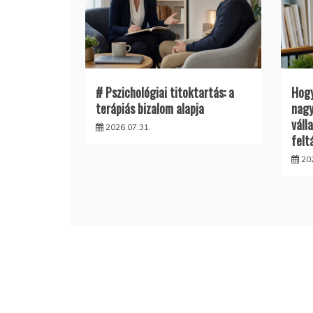
# Pszichológiai titoktartás: a
Hogy
terápiás bizalom alapja
nagy
váll
2026.07.31.
felt
20