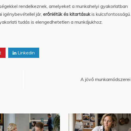
ségekkel rendelkeznek, amelyeket a munkahelyi gyakorlatban
i igénybevétellel jár,
erőnlétük és kitartásuk
is kulcsfontosságú.
akorlati tudás is elengedhetetlen a munkájukhoz.
t
Linkedin
A jövő munkamódszerei