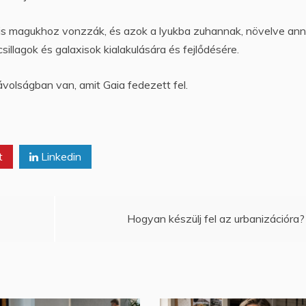
 is magukhoz vonzzák, és azok a lyukba zuhannak, növelve an
illagok és galaxisok kialakulására és fejlődésére.
volságban van, amit Gaia fedezett fel.
t
Linkedin
Hogyan készülj fel az urbanizációra?