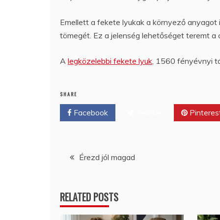
Emellett a fekete lyukak a környező anyagot
tömegét. Ez a jelenség lehetőséget teremt a cs
A
legközelebbi fekete lyuk
, 1560 fényévnyi tá
SHARE
Facebook
Twitter
Pinteres
Bejegyzés
Érezd jól magad
navigáció
RELATED POSTS