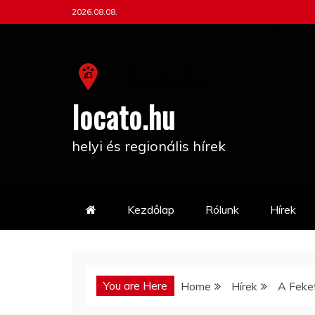
Skip
2026.08.08.
to
content
locato.hu
helyi és regionális hírek
Kezdőlap
Rólunk
Hírek
You are Here
Home
Hírek
A Feke