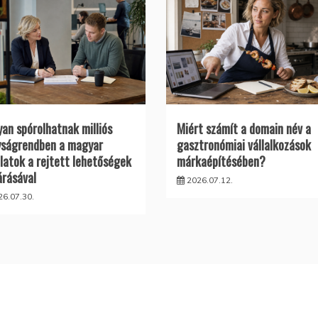
an spórolhatnak milliós
Miért számít a domain név a
ságrendben a magyar
gasztronómiai vállalkozások
alatok a rejtett lehetőségek
márkaépítésében?
árásával
2026.07.12.
26.07.30.