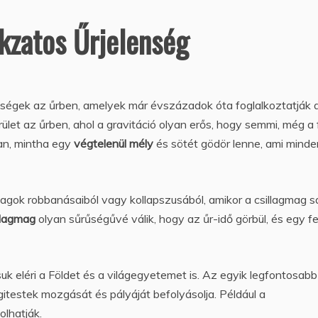
okzatos Űrjelenség
enségek az űrben, amelyek már évszázadok óta foglalkoztatják 
rület az űrben, ahol a gravitáció olyan erős, hogy semmi, még a
yan, mintha egy
végtelenül mély
és sötét gödör lenne, ami minde
lagok robbanásaiból vagy kollapszusából, amikor a csillagmag s
llagmag
olyan sűrűségűvé válik, hogy az űr-idő görbül, és egy f
suk eléri a Földet és a világegyetemet is. Az egyik legfontosabb
itestek mozgását és pályáját befolyásolja. Például a
olhatják.