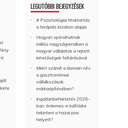
LEGUTÓBBI BEJEGYZÉSEK
# Pszichológiai titoktartás:
a terápiás bizalom alapja
Hogyan spórolhatnak
az
milliós nagyságrendben a
 fény
magyar vállalatok a rejtett
nt
lehetőségek feltárásával
Miért számít a domain név
a gasztronómiai
aját
vállalkozások
ekete
márkaépítésében?
Ingatlanbefektetés 2026-
ban: érdemes-e külföldre
tekinteni a hazai piac
helyett?