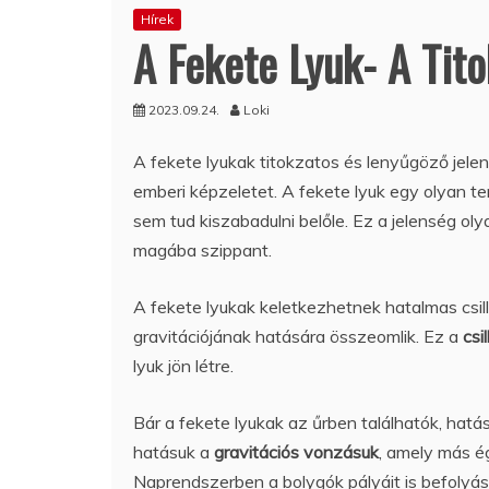
Hírek
A Fekete Lyuk- A Tit
2023.09.24.
Loki
A fekete lyukak titokzatos és lenyűgöző jel
emberi képzeletet. A fekete lyuk egy olyan te
sem tud kiszabadulni belőle. Ez a jelenség ol
magába szippant.
A fekete lyukak keletkezhetnek hatalmas csil
gravitációjának hatására összeomlik. Ez a
csi
lyuk jön létre.
Bár a fekete lyukak az űrben találhatók, hatá
hatásuk a
gravitációs vonzásuk
, amely más ég
Naprendszerben a bolygók pályáit is befolyás