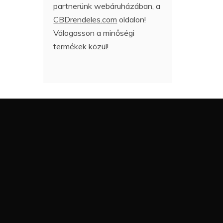
partnerünk webáruházában, a
CBDrendeles.com
oldalon!
Válogasson a minőségi
termékek közül!