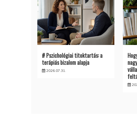
# Pszichológiai titoktartás: a
Hogy
terápiás bizalom alapja
nagy
váll
2026.07.31.
felt
20